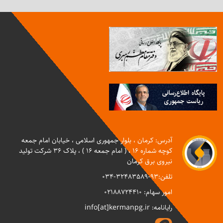
آدرس: کرمان ، بلوار جمهوری اسلامی ، خیابان امام جمعه
کوچه شماره 16 ، ( امام جمعه 16 ) ، پلاک 36 شرکت تولید
نیروی برق کرمان
تلفن:93-32483589-034
امور سهام:
02188724410
رایانامه: info[at]kermanpg.ir