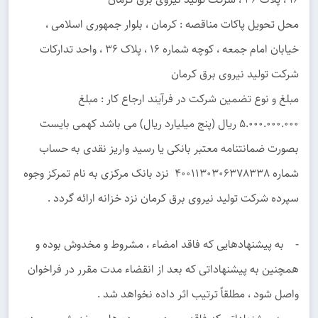
محل تحویل پاکات مناقصه : کرمان ، بلوار جمهوری اسلامی ،
خیابان امام جمعه ، کوچه شماره 16 ، پلاک 36 ، واحد تدارکات
شرکت تولید نیروی برق کرمان
مبلغ و نوع تضمین شرکت در فرآیند ارجاع کار : مبلغ
5.000.000.000 ریال (پنج میلیارد ریال) می باشد کهمی بایست
بصورت ضمانتنامه معتبر بانکی یا رسید واریز نقدی به حساب
شماره 4001130306378338 نزد بانک مرکزی به نام تمرکز وجوه
سپرده شرکت تولید نیروی برق کرمان نزد خزانه ارائه گردد .
- به پیشنهادهایی که فاقد امضاء ، مشروط و مخدوش بوده و
همچنین به پیشنهاداتی که بعد از انقضاء مدت مقرر در فراخوان
واصل شود ، مطلقاً ترتیب اثر داده نخواهد شد .