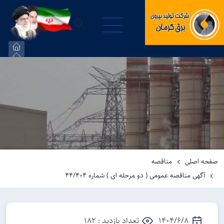
صفحه اصلی
مناقصه
آگهی مناقصه عمومی ( دو مرحله ای ) شماره 44/404
1404/6/8
تعداد بازدید : 182